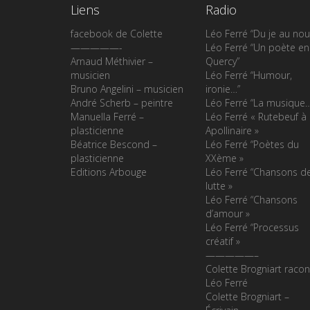
Liens
Radio
facebook de Colette
Léo Ferré “Du je au nou
—————-
Léo Ferré “Un poète en
Arnaud Méthivier –
Quercy”
musicien
Léo Ferré “Humour,
Bruno Angelini – musicien
ironie…”
André Scherb – peintre
Léo Ferré “La musique
Manuella Ferré –
Léo Ferré « Rutebeuf à
plasticienne
Apollinaire »
Béatrice Bescond –
Léo Ferré “Poètes du
plasticienne
XXème »
Editions Arbouge
Léo Ferré “Chansons d
lutte »
Léo Ferré “Chansons
d’amour »
Léo Ferré “Processus
créatif »
—————–
Colette Brogniart racon
Léo Ferré
Colette Brogniart –