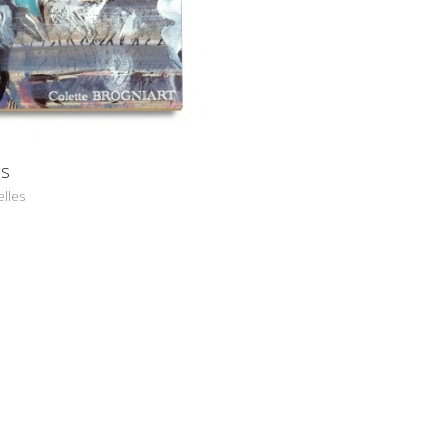
as
lles