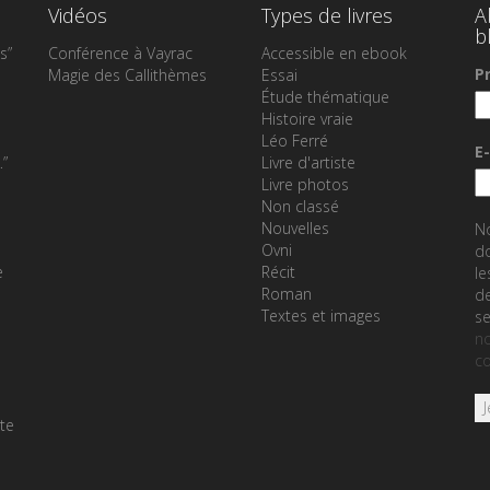
Vidéos
Types de livres
A
b
s”
Conférence à Vayrac
Accessible en ebook
P
Magie des Callithèmes
Essai
Étude thématique
Histoire vraie
Léo Ferré
E
…”
Livre d'artiste
Livre photos
Non classé
Nouvelles
N
Ovni
do
e
Récit
le
Roman
de
Textes et images
se
no
co
te