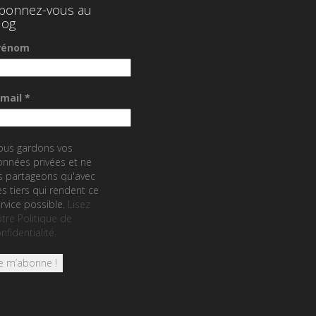
bonnez-vous au
log
rénom
-mail
*
ous gardons vos
nnées privées et ne
s partageons qu'avec
s tiers qui rendent ce
rvice possible.
Lisez
tre Politique de
nfidentialité.