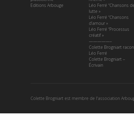
Editions Arbouge
Léo Ferré “Chansons d
lutte »
Léo Ferré “Chansons
d’amour »
Léo Ferré “Processus
créatif »
—————–
Colette Brogniart racon
Léo Ferré
Colette Brogniart –
Écrivain
Colette Brogniart est membre de l'association Arbou