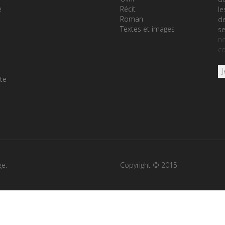
e
Récit
le
Roman
de
Textes et images
se
no
co
te
ge.
Copyright © 2015