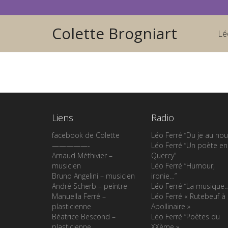
Colette Brogniart
Lé
Liens
Radio
facebook de Colette
Léo Ferré “Du je au nou
—————-
Léo Ferré “Un poète en
Arnaud Méthivier –
Quercy”
musicien
Léo Ferré “Humour,
Bruno Angelini – musicien
ironie…”
André Scherb – peintre
Léo Ferré “La musique
Manuella Ferré –
Léo Ferré « Rutebeuf à
plasticienne
Apollinaire »
Béatrice Bescond –
Léo Ferré “Poètes du
plasticienne
XXème »