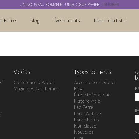
UN NOUVEAU ROMAN ET UN BLOGUE PAPIER !
IGNORER
o Ferré
Blog
Événements
Livres d’artiste
Vidéos
Types de livres
A
b
s”
Conférence à Vayrac
Accessible en ebook
P
Magie des Callithèmes
Essai
Étude thématique
Histoire vraie
Léo Ferré
E
…”
Livre d'artiste
Livre photos
Non classé
Nouvelles
N
Ovni
do