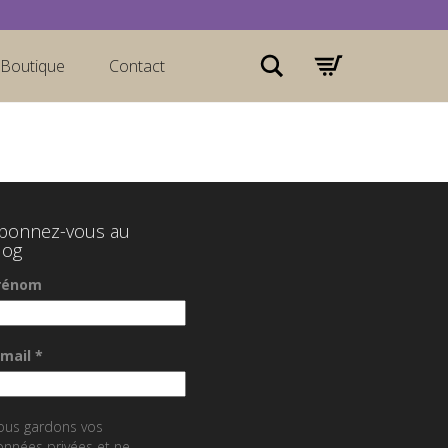
Rechercher
Boutique
Contact
bonnez-vous au
log
rénom
-mail
*
ous gardons vos
nnées privées et ne