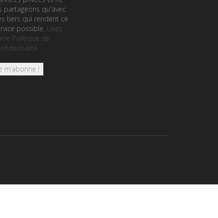
s partageons qu'avec
s tiers qui rendent ce
rvice possible.
Lisez
tre Politique de
nfidentialité.