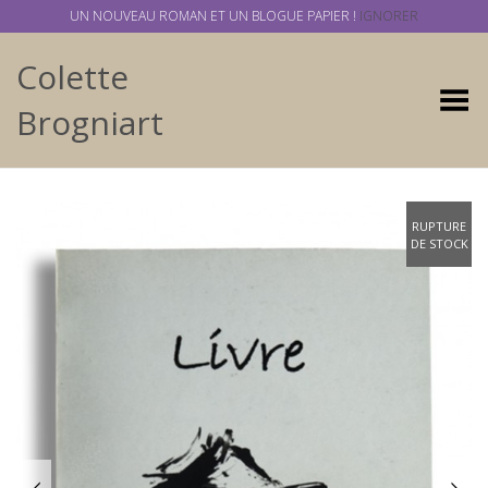
UN NOUVEAU ROMAN ET UN BLOGUE PAPIER !
IGNORER
Colette
Basculer
Brogniart
RUPTURE
DE STOCK