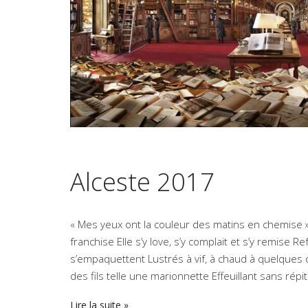
Alceste 2017
« Mes yeux ont la couleur des matins en chemise 
franchise Elle s’y love, s’y complait et s’y remis
s’empaquettent Lustrés à vif, à chaud à quelque
des fils telle une marionnette Effeuillant sans ré
Lire la suite