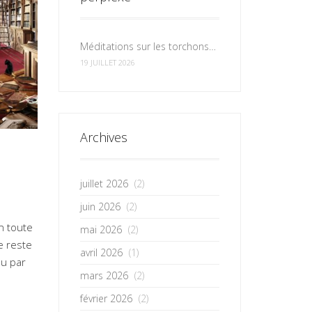
Méditations sur les torchons et les serviettes
19 JUILLET 2026
Archives
juillet 2026
(2)
juin 2026
(2)
n toute
mai 2026
(2)
e reste
avril 2026
(1)
nu par
mars 2026
(2)
février 2026
(2)