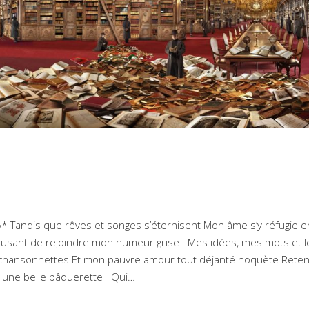
»* Tandis que rêves et songes s’éternisent Mon âme s’y réfugie e
e Refusant de rejoindre mon humeur grise Mes idées, mes mots et l
s chansonnettes Et mon pauvre amour tout déjanté hoquète Rete
pit une belle pâquerette Qui…