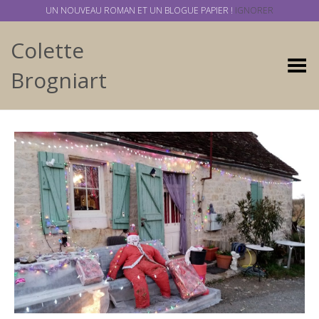
UN NOUVEAU ROMAN ET UN BLOGUE PAPIER !
IGNORER
Colette
Basculer
Brogniart