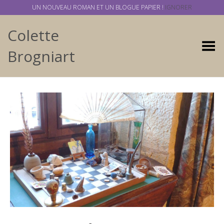
UN NOUVEAU ROMAN ET UN BLOGUE PAPIER !
IGNORER
Colette
Basculer
Brogniart