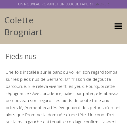
UN NOUVEAU ROMAN ET UN BLOGUE PAPIER !
IGNORER
Colette
Basculer
Brogniart
Pieds nus
Une fois installée sur le banc du voilier, son regard tomba
sur les pieds nus de Bernard. Un frisson de dégoût l’a
parcourue. Elle releva vivement les yeux. Pourquoi cette
répugnance ? Avec prudence, palier par palier, elle abaissa
de nouveau son regard. Les pieds de petite taille aux
orteils légèrement écartés évoquaient des petons d’enfant
alors que l’homme l’a dominée d’une tête. Un coup d’œil
sur la main gauche qui tenait le cordage confirma l’aspect…