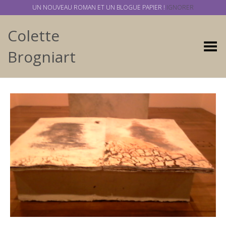
UN NOUVEAU ROMAN ET UN BLOGUE PAPIER !
IGNORER
Colette
Basculer
Brogniart