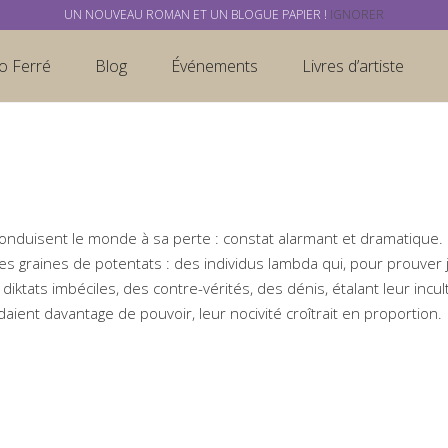
UN NOUVEAU ROMAN ET UN BLOGUE PAPIER !
IGNORER
o Ferré
Blog
Événements
Livres d’artiste
onduisent le monde à sa perte : constat alarmant et dramatique. 
ues graines de potentats : des individus lambda qui, pour prouver 
diktats imbéciles, des contre-vérités, des dénis, étalant leur incul
aient davantage de pouvoir, leur nocivité croîtrait en proportion.