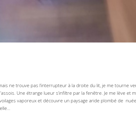
is ne trouve pas l’interrupteur à la droite du lit, je me tourne ver
ssois. Une étrange lueur s’infiltre par la fenêtre. Je me lève et m
 des voilages vaporeux et découvre un paysage aride plombé de nué
elle…