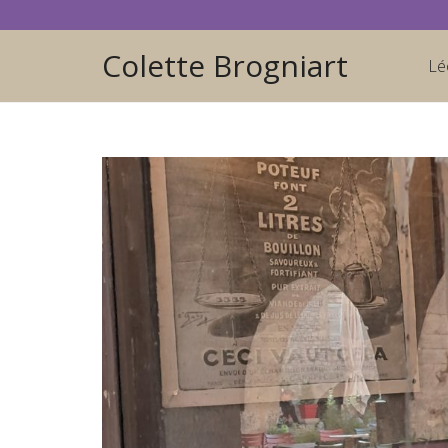
Colette Brogniart
Lé