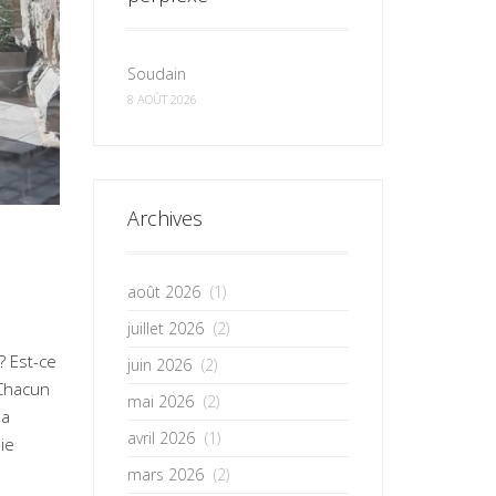
Soudain
8 AOÛT 2026
Archives
août 2026
(1)
juillet 2026
(2)
? Est-ce
juin 2026
(2)
 Chacun
mai 2026
(2)
sa
avril 2026
(1)
mie
mars 2026
(2)