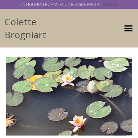
UN NOUVEAU ROMAN ET UN BLOGUE PAPIER !
IGNORER
Colette
Basculer
Brogniart