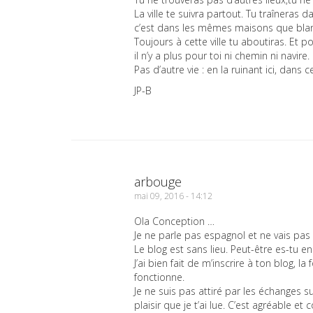
La ville te suivra partout. Tu traîneras 
c’est dans les mêmes maisons que blan
Toujours à cette ville tu aboutiras. Et p
il n’y a plus pour toi ni chemin ni navire.
Pas d’autre vie : en la ruinant ici, dans 
JP-B
arbouge
mai 09, 2016 - 14:12
Ola Conception …
Je ne parle pas espagnol et ne vais pas p
Le blog est sans lieu. Peut-être es-tu e
J’ai bien fait de m’inscrire à ton blog, 
fonctionne.
Je ne suis pas attiré par les échanges su
plaisir que je t’ai lue. C’est agréable et