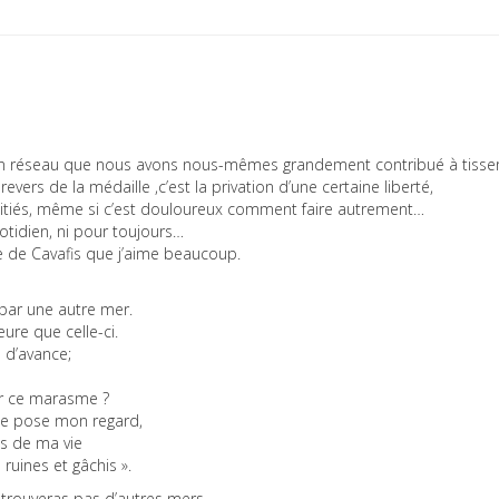
un réseau que nous avons nous-mêmes grandement contribué à tisser
evers de la médaille ,c’est la privation d’une certaine liberté,
itiés, même si c’est douloureux comment faire autrement…
uotidien, ni pour toujours…
me de Cavafis que j’aime beaucoup.
ai par une autre mer.
eure que celle-ci.
 d’avance;
er ce marasme ?
se pose mon regard,
es de ma vie
 ruines et gâchis ».
e trouveras pas d’autres mers.