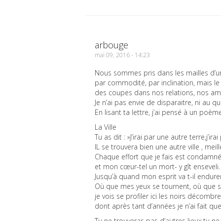
arbouge
mai 09, 2016 - 14:23
Nous sommes pris dans les mailles d’
par commodité, par inclination, mais le r
des coupes dans nos relations, nos am
Je n’ai pas envie de disparaitre, ni au q
En lisant ta lettre, j’ai pensé à un poè
La Ville
Tu as dit : »J’irai par une autre terre,j’ir
IL se trouvera bien une autre ville , meill
Chaque effort que je fais est condamné
et mon cœur-tel un mort- y gît enseveli.
Jusqu’à quand mon esprit va t-il endur
Où que mes yeux se tournent, où que 
je vois se profiler ici les noirs décombr
dont après tant d’années je n’ai fait que
Tu ne trouveras pas d’autres lieux,tu n