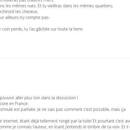
dans les mêmes rues. Et tu vieilliras dans les mêmes quartiers;
chiront tes cheveux.
our ailleurs-n’y compte pas-
ce coin perdu, tu l’as gâchée sur toute la terre.
ouvoir aller plus loin dans la discussion !
ncore en France.
la formule est parfaite. Je ne sais pas comment c’est possible, mais ça
r internet, étant déjà tellement rongé par la toile! Et pourtant c’est av
 comme je connais l’auteur, en lisant j’entends le timbre de ta voix. Et il