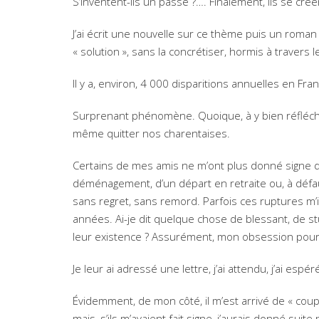
S’inventent-ils un passé ?…. Finalement, ils se c
J’ai écrit une nouvelle sur ce thème puis un roman
« solution », sans la concrétiser, hormis à travers 
Il y a, environ, 4 000 disparitions annuelles en Fra
Surprenant phénomène. Quoique, à y bien réfléch
même quitter nos charentaises.
Certains de mes amis ne m’ont plus donné signe de v
déménagement, d’un départ en retraite ou, à défaut,
sans regret, sans remord. Parfois ces ruptures m’i
années. Ai-je dit quelque chose de blessant, de st
leur existence ? Assurément, mon obsession pour l
Je leur ai adressé une lettre, j’ai attendu, j’ai espé
Évidemment, de mon côté, il m’est arrivé de « coup
mais, s’ils m’avaient fait signe, j’aurais donné suit