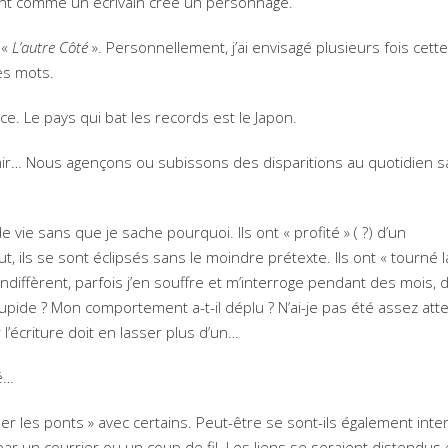
réent comme un écrivain crée un personnage.
 «
L’autre Côté
». Personnellement, j’ai envisagé plusieurs fois cette
les mots.
nce. Le pays qui bat les records est le Japon.
ir… Nous agençons ou subissons des disparitions au quotidien 
ie sans que je sache pourquoi. Ils ont « profité » ( ?) d’un
 ils se sont éclipsés sans le moindre prétexte. Ils ont « tourné l
ndiffèrent, parfois j’en souffre et m’interroge pendant des mois, 
upide ? Mon comportement a-t-il déplu ? N’ai-je pas été assez atte
’écriture doit en lasser plus d’un…
ré…
er les ponts » avec certains. Peut-être se sont-ils également inte
e par un courrier ou un coup de fil. Les liens se seraient distendus