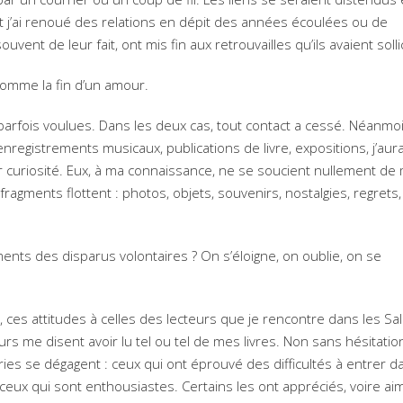
et j’ai renoué des relations en dépit des années écoulées ou de
uvent de leur fait, ont mis fin aux retrouvailles qu’ils avaient soll
comme la fin d’un amour.
rfois voulues. Dans les deux cas, tout contact a cessé. Néanmoi
enregistrements musicaux, publications de livre, expositions, j’aura
ar curiosité. Eux, à ma connaissance, ne se soucient nullement de
fragments flottent : photos, objets, souvenirs, nostalgies, regrets,
nts des disparus volontaires ? On s’éloigne, on oublie, on se
 ces attitudes à celles des lecteurs que je rencontre dans les Sa
urs me disent avoir lu tel ou tel de mes livres. Non sans hésitation
es se dégagent : ceux qui ont éprouvé des difficultés à entrer da
eux qui sont enthousiastes. Certains les ont appréciés, voire aim