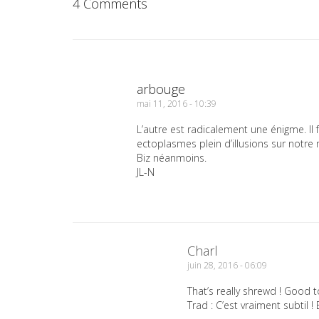
4 Comments
arbouge
mai 11, 2016 - 10:39
L’autre est radicalement une énigme. Il
ectoplasmes plein d’illusions sur notre m
Biz néanmoins.
JL-N
Charl
juin 28, 2016 - 06:09
That’s really shrewd ! Good t
Trad : C’est vraiment subtil 