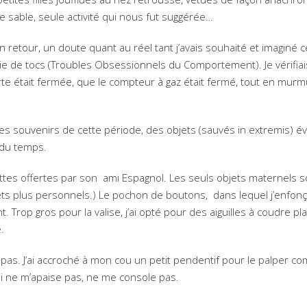
 sable, seule activité qui nous fut suggérée…
etour, un doute quant au réel tant j’avais souhaité et imaginé c
e de tocs (Troubles Obsessionnels du Comportement). Je vérifiai
orte était fermée, que le compteur à gaz était fermé, tout en mur
e les souvenirs de cette période, des objets (sauvés in extremis) 
 du temps.
ttes offertes par son ami Espagnol. Les seuls objets maternels so
ts plus personnels.) Le pochon de boutons, dans lequel j’enfonç
. Trop gros pour la valise, j’ai opté pour des aiguilles à coudre pl
.
it pas. J’ai accroché à mon cou un petit pendentif pour le palper 
qui ne m’apaise pas, ne me console pas.