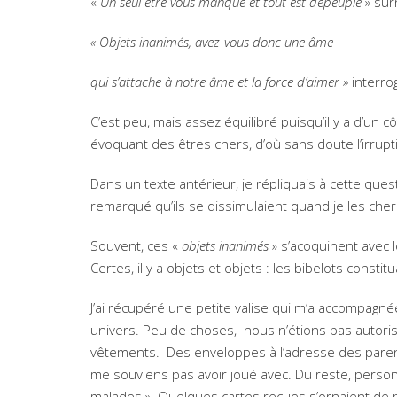
«
Un seul être vous manque et tout est dépeuplé
» sur
« Objets inanimés, avez-vous donc une âme
qui s’attache à notre âme et la force d’aimer »
interr
C’est peu, mais assez équilibré puisqu’il y a d’un c
évoquant des êtres chers, d’où sans doute l’irrupt
Dans un texte antérieur, je répliquais à cette questi
remarqué qu’ils se dissimulaient quand je les cher
Souvent, ces «
objets inanimés
» s’acoquinent avec 
Certes, il y a objets et objets : les bibelots consti
J’ai récupéré une petite valise qui m’a accompagné
univers. Peu de choses, nous n’étions pas autori
vêtements. Des enveloppes à l’adresse des paren
me souviens pas avoir joué avec. Du reste, person
malades ». Quelques cartes reçues s’ornaient de p