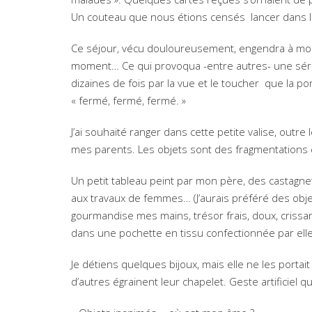
Un couteau que nous étions censés lancer dans le
Ce séjour, vécu douloureusement, engendra à mon r
moment… Ce qui provoqua -entre autres- une séri
dizaines de fois par la vue et le toucher que la p
« fermé, fermé, fermé. »
J’ai souhaité ranger dans cette petite valise, outr
mes parents. Les objets sont des fragmentations
Un petit tableau peint par mon père, des castagne
aux travaux de femmes… (J’aurais préféré des obje
gourmandise mes mains, trésor frais, doux, crissant
dans une pochette en tissu confectionnée par elle
Je détiens quelques bijoux, mais elle ne les porta
d’autres égrainent leur chapelet. Geste artificiel 