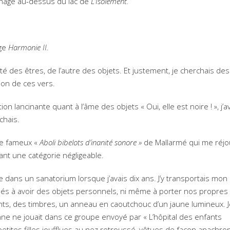
nage au-dessus du lac de
L’Isolement.
oge
Harmonie II.
ôté des êtres, de l’autre des objets. Et justement, je cherchais des
ion de ces vers.
on lancinante quant à l’âme des objets « Oui, elle est noire ! », j’a
chais.
le fameux «
Aboli bibelots d’inanité sonore »
de Mallarmé qui me réjou
tuant une catégorie négligeable.
e dans un sanatorium lorsque j’avais dix ans. J’y transportais mon
sés à avoir des objets personnels, ni même à porter nos propres
ts, des timbres, un anneau en caoutchouc d’un jaune lumineux. 
ne ne jouait dans ce groupe envoyé par « L’hôpital des enfants
etites filles joufflues au nez retroussé, vêtues de façon anachro