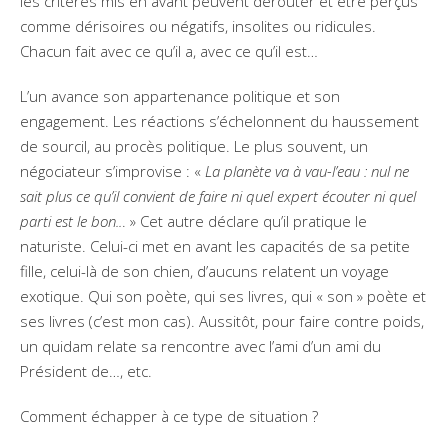
les critères mis en avant peuvent dérouter et être perçus
comme dérisoires ou négatifs, insolites ou ridicules.
Chacun fait avec ce qu’il a, avec ce qu’il est…
L’un avance son appartenance politique et son
engagement. Les réactions s’échelonnent du haussement
de sourcil, au procès politique. Le plus souvent, un
négociateur s’improvise : «
La planète va à vau-l’eau : nul ne
sait plus ce qu’il convient de faire ni quel expert écouter ni quel
parti est le bon..
. » Cet autre déclare qu’il pratique le
naturiste. Celui-ci met en avant les capacités de sa petite
fille, celui-là de son chien, d’aucuns relatent un voyage
exotique. Qui son poète, qui ses livres, qui « son » poète et
ses livres (c’est mon cas). Aussitôt, pour faire contre poids,
un quidam relate sa rencontre avec l’ami d’un ami du
Président de…, etc.
Comment échapper à ce type de situation ?