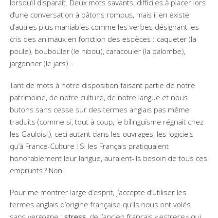
lorsqu’il disparaît. Deux mots savants, difficiles à placer lors
d’une conversation à bâtons rompus, mais il en existe
d’autres plus maniables comme les verbes désignant les
cris des animaux en fonction des espèces : caqueter (la
poule), boubouler (le hibou), caracouler (la palombe),
jargonner (le jars)…
Tant de mots à notre disposition faisant partie de notre
patrimoine, de notre culture, de notre langue et nous
butons sans cesse sur des termes anglais pas même
traduits (comme si, tout à coup, le bilinguisme régnait chez
les Gaulois !), ceci autant dans les ouvrages, les logiciels
qu’à France-Culture ! Si les Français pratiquaient
honorablement leur langue, auraient-ils besoin de tous ces
emprunts ? Non !
Pour me montrer large d’esprit, j’accepte d’utiliser les
termes anglais d’origine française qu’ils nous ont volés
sans vergogne :
stress
, de l’ancien français « estrece » qui