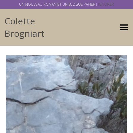
UN NOUVEAU ROMAN ET UN BLOGUE PAPIER !
IGNORER
Colette
Basculer
Brogniart