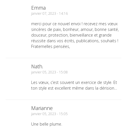
Emma
janvier 07, 2023 - 14:16
merci pour ce nouvel envoi ! recevez mes vœux
sincères de paix, bonheur, amour, bonne santé,
douceur, protection, bienveillance et grande
réussite dans vos écrits, publications, souhaits !
Fraternelles pensées,
Nath.
janvier 05, 2023 - 15:08
Les vœux, c’est souvent un exercice de style. Et
ton style est excellent même dans la dérision…
Marianne
janvier 05, 2023 - 15:05
Une belle plume.