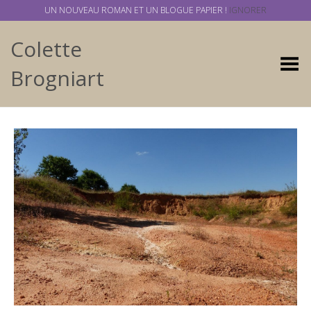
UN NOUVEAU ROMAN ET UN BLOGUE PAPIER !
IGNORER
Colette
Basculer
Brogniart