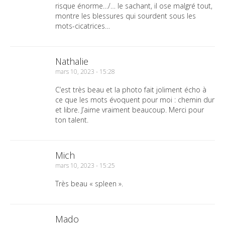
risque énorme…/… le sachant, il ose malgré tout,
montre les blessures qui sourdent sous les
mots-cicatrices…
Nathalie
mars 10, 2023 - 15:28
C’est très beau et la photo fait joliment écho à
ce que les mots évoquent pour moi : chemin dur
et libre. J’aime vraiment beaucoup. Merci pour
ton talent.
Mich
mars 10, 2023 - 15:25
Très beau « spleen ».
Mado