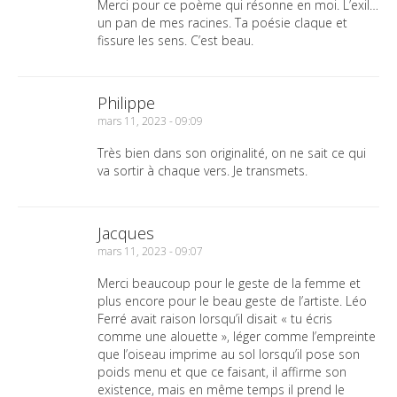
Merci pour ce poème qui résonne en moi. L’exil…
un pan de mes racines. Ta poésie claque et
fissure les sens. C’est beau.
Philippe
mars 11, 2023 - 09:09
Très bien dans son originalité, on ne sait ce qui
va sortir à chaque vers. Je transmets.
Jacques
mars 11, 2023 - 09:07
Merci beaucoup pour le geste de la femme et
plus encore pour le beau geste de l’artiste. Léo
Ferré avait raison lorsqu’il disait « tu écris
comme une alouette », léger comme l’empreinte
que l’oiseau imprime au sol lorsqu’il pose son
poids menu et que ce faisant, il affirme son
existence, mais en même temps il prend le