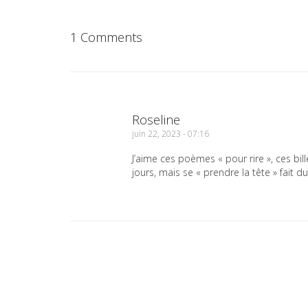
1 Comments
Roseline
juin 22, 2023 - 07:16
J’aime ces poèmes « pour rire », ces bi
jours, mais se « prendre la tête » fait du