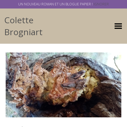
UN NOUVEAU ROMAN ET UN BLOGUE PAPIER !
IGNORER
Colette
Basculer
Brogniart