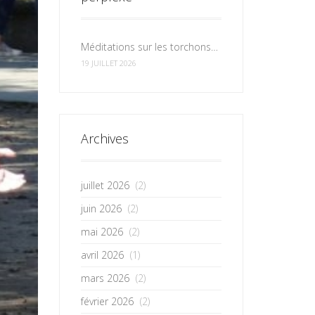
Méditations sur les torchons et les serviettes
19 JUILLET 2026
Archives
juillet 2026
(2)
juin 2026
(2)
mai 2026
(2)
avril 2026
(1)
mars 2026
(2)
février 2026
(2)