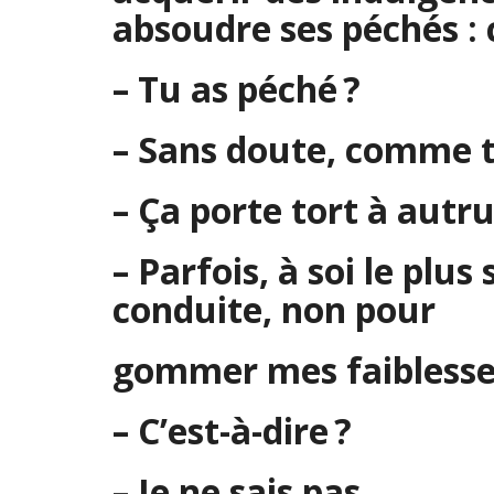
absoudre ses péchés : c
– Tu as péché ?
– Sans doute, comme 
– Ça porte tort à autru
– Parfois, à soi le plu
conduite, non pour
gommer mes faiblesses
– C’est-à-dire ?
– Je ne sais pas.