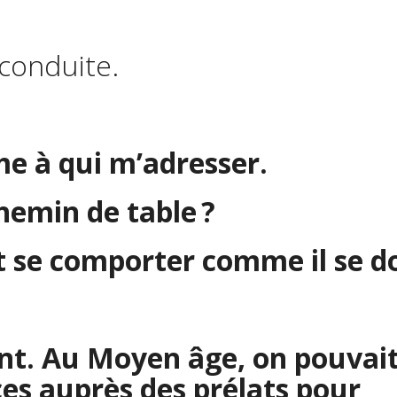
 conduite.
ême à qui m’adresser.
chemin de table ?
st se comporter comme il se do
ent. Au Moyen âge, on pouvai
es auprès des prélats pour