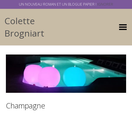
UN NOUVEAU ROMAN ET UN BLOGUE PAPIER !
IGNORER
Colette
Basculer
Brogniart
Champagne