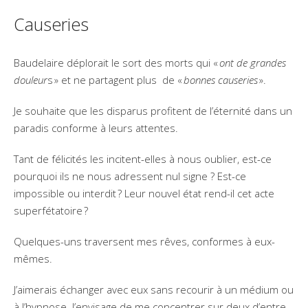
Causeries
Baudelaire déplorait le sort des morts qui «
ont de grandes
douleur
s » et ne partagent plus de «
bonnes causeries
».
Je souhaite que les disparus profitent de l’éternité dans un
paradis conforme à leurs attentes.
Tant de félicités les incitent-elles à nous oublier, est-ce
pourquoi ils ne nous adressent nul signe ? Est-ce
impossible ou interdit ? Leur nouvel état rend-il cet acte
superfétatoire ?
Quelques-uns traversent mes rêves, conformes à eux-
mêmes.
J’aimerais échanger avec eux sans recourir à un médium ou
à l’hypnose. J’envisage de me concentrer sur deux d’entre