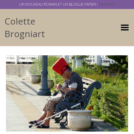
UN NOUVEAU ROMAN ET UN BLOGUE PAPIER !
IGNORER
Colette
Basculer
Brogniart