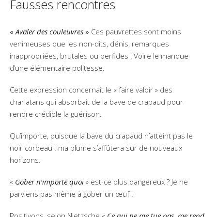
Fausses rencontres
«
Avaler des couleuvres
»
Ces pauvrettes sont moins
venimeuses que les non-dits, dénis, remarques
inappropriées, brutales ou perfides ! Voire le manque
d’une élémentaire politesse.
Cette expression concernait le « faire valoir » des
charlatans qui absorbait de la bave de crapaud pour
rendre crédible la guérison.
Qu’importe, puisque la bave du crapaud n’atteint pas le
noir corbeau : ma plume s’affûtera sur de nouveaux
horizons.
«
Gober n’importe quoi
» est-ce plus dangereux ? Je ne
parviens pas même à gober un œuf !
Positivons, selon Nietzsche «
Ce qui ne me tue pas, me rend