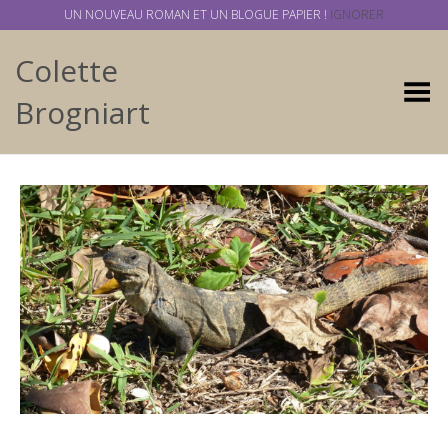
UN NOUVEAU ROMAN ET UN BLOGUE PAPIER !
IGNORER
Colette
Basculer
Brogniart