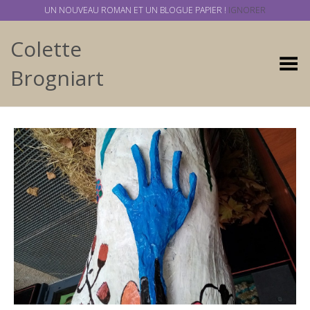
UN NOUVEAU ROMAN ET UN BLOGUE PAPIER !
IGNORER
Colette
Basculer
Brogniart