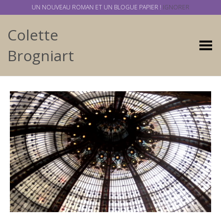
UN NOUVEAU ROMAN ET UN BLOGUE PAPIER !
IGNORER
Colette
Basculer
Brogniart