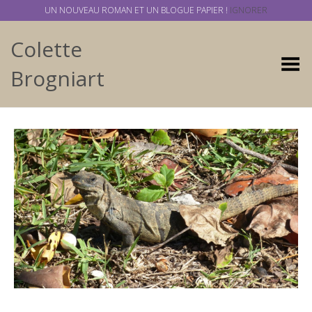
UN NOUVEAU ROMAN ET UN BLOGUE PAPIER !
IGNORER
Colette
Basculer
Brogniart