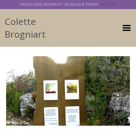
UN NOUVEAU ROMAN ET UN BLOGUE PAPIER !
IGNORER
Colette
Basculer
Brogniart