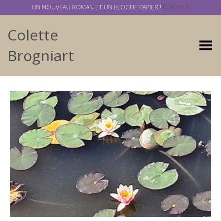
UN NOUVEAU ROMAN ET UN BLOGUE PAPIER !
IGNORER
Colette
Basculer
Brogniart