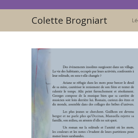
Colette Brogniart
Lé