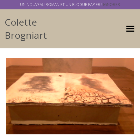
UN NOUVEAU ROMAN ET UN BLOGUE PAPIER !
IGNORER
Colette
Basculer
Brogniart