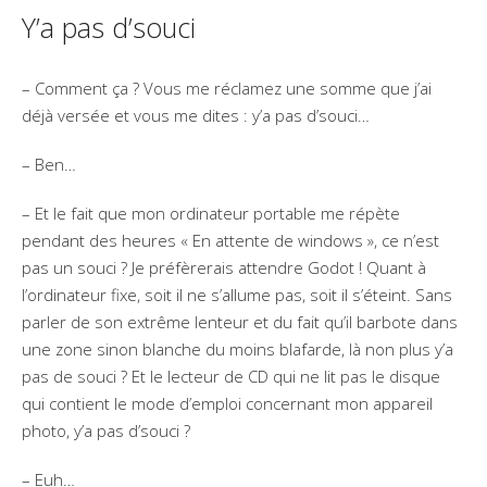
Y’a pas d’souci
– Comment ça ? Vous me réclamez une somme que j’ai
déjà versée et vous me dites : y’a pas d’souci…
– Ben…
– Et le fait que mon ordinateur portable me répète
pendant des heures « En attente de windows », ce n’est
pas un souci ? Je préfèrerais attendre Godot ! Quant à
l’ordinateur fixe, soit il ne s’allume pas, soit il s’éteint. Sans
parler de son extrême lenteur et du fait qu’il barbote dans
une zone sinon blanche du moins blafarde, là non plus y’a
pas de souci ? Et le lecteur de CD qui ne lit pas le disque
qui contient le mode d’emploi concernant mon appareil
photo, y’a pas d’souci ?
– Euh…