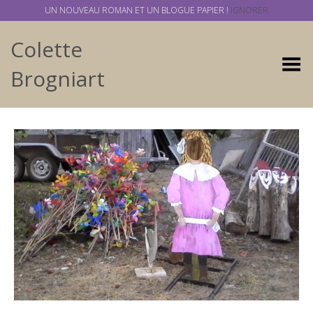
UN NOUVEAU ROMAN ET UN BLOGUE PAPIER !
IGNORER
Colette
Basculer
Brogniart