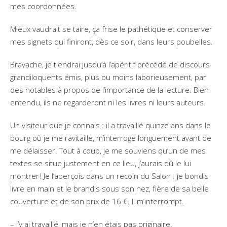
mes coordonnées.
Mieux vaudrait se taire, ça frise le pathétique et conserver
mes signets qui finiront, dès ce soir, dans leurs poubelles.
Bravache, je tiendrai jusqu’à l’apéritif précédé de discours
grandiloquents émis, plus ou moins laborieusement, par
des notables à propos de l’importance de la lecture. Bien
entendu, ils ne regarderont ni les livres ni leurs auteurs.
Un visiteur que je connais : il a travaillé quinze ans dans le
bourg où je me ravitaille, m’interroge longuement avant de
me délaisser. Tout à coup, je me souviens qu’un de mes
textes se situe justement en ce lieu, j’aurais dû le lui
montrer ! Je l’aperçois dans un recoin du Salon : je bondis
livre en main et le brandis sous son nez, fière de sa belle
couverture et de son prix de 16 €. Il m’interrompt.
– J’y ai travaillé, mais je n’en étais pas originaire.