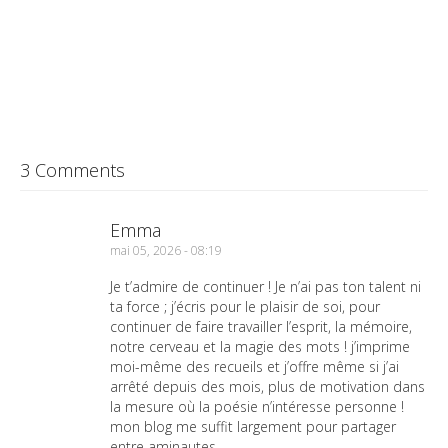
3 Comments
Emma
mai 05, 2026 - 08:19
Je t’admire de continuer ! Je n’ai pas ton talent ni
ta force ; j’écris pour le plaisir de soi, pour
continuer de faire travailler l’esprit, la mémoire,
notre cerveau et la magie des mots ! j’imprime
moi-même des recueils et j’offre même si j’ai
arrêté depuis des mois, plus de motivation dans
la mesure où la poésie n’intéresse personne !
mon blog me suffit largement pour partager
entre aminautes.