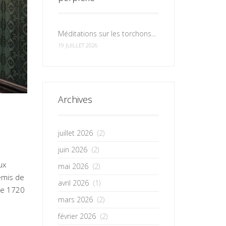
Méditations sur les torchons et les serviettes
19 JUILLET 2026
Archives
juillet 2026
(2)
juin 2026
(2)
ux
mai 2026
(2)
emis de
avril 2026
(1)
 de 1720
mars 2026
(2)
février 2026
(2)