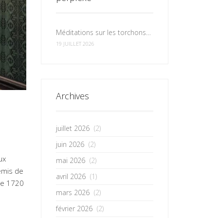
Méditations sur les torchons et les serviettes
19 JUILLET 2026
Archives
juillet 2026
(2)
juin 2026
(2)
ux
mai 2026
(2)
emis de
avril 2026
(1)
 de 1720
mars 2026
(2)
février 2026
(2)